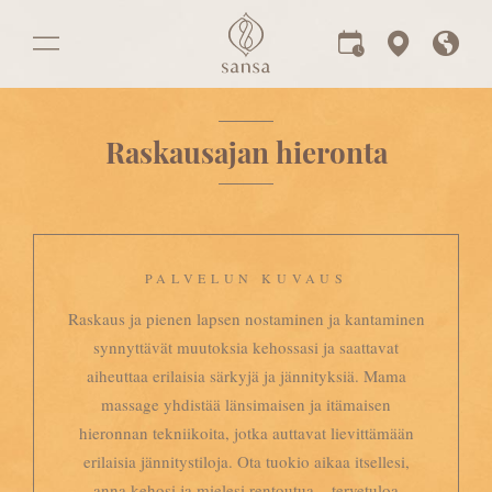
Raskausajan hieronta
PALVELUN KUVAUS
Raskaus ja pienen lapsen nostaminen ja kantaminen
synnyttävät muutoksia kehossasi ja saattavat
aiheuttaa erilaisia särkyjä ja jännityksiä. Mama
massage yhdistää länsimaisen ja itämaisen
hieronnan tekniikoita, jotka auttavat lievittämään
erilaisia jännitystiloja. Ota tuokio aikaa itsellesi,
anna kehosi ja mielesi rentoutua – tervetuloa