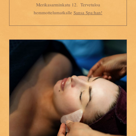
Merikasarminkatu 12. Tervetuloa
hemmottelumatkalle
Sansa Spa:han!