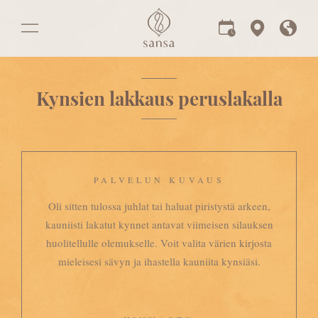
Kynsien lakkaus peruslakalla
PALVELUN KUVAUS
Oli sitten tulossa juhlat tai haluat piristystä arkeen,
kauniisti lakatut kynnet antavat viimeisen silauksen
huolitellulle olemukselle. Voit valita värien kirjosta
mieleisesi sävyn ja ihastella kauniita kynsiäsi.