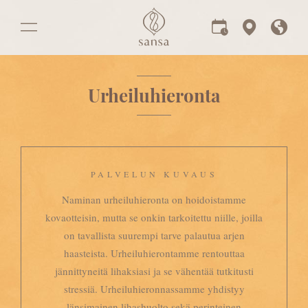
Urheiluhieronta
PALVELUN KUVAUS
Naminan urheiluhieronta on hoidoistamme
kovaotteisin, mutta se onkin tarkoitettu niille, joilla
on tavallista suurempi tarve palautua arjen
haasteista. Urheiluhierontamme rentouttaa
jännittyneitä lihaksiasi ja se vähentää tutkitusti
stressiä. Urheiluhieronnassamme yhdistyy
länsimainen lihashuolto sekä perinteinen