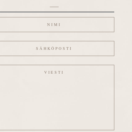
mi
hköposti
esti