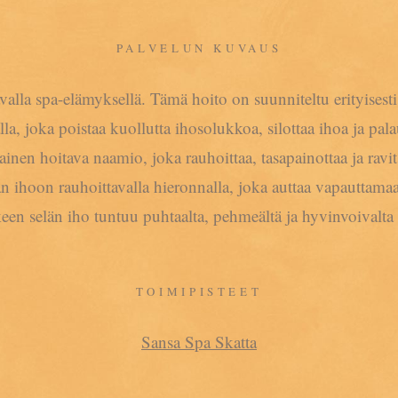
PALVELUN KUVAUS
valla spa-elämyksellä. Tämä hoito on suunniteltu erityisesti 
lla, joka poistaa kuollutta ihosolukkoa, silottaa ihoa ja p
ainen hoitava naamio, joka rauhoittaa, tasapainottaa ja ra
än ihoon rauhoittavalla hieronnalla, joka auttaa vapauttamaa
en selän iho tuntuu puhtaalta, pehmeältä ja hyvinvoivalta 
TOIMIPISTEET
Sansa Spa Skatta