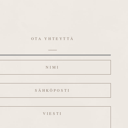
OTA YHTEYTTÄ
mi
hköposti
esti