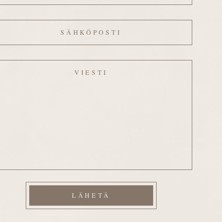
hköposti
esti