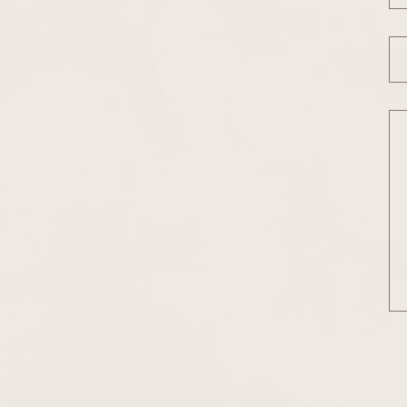
Sä
Vi