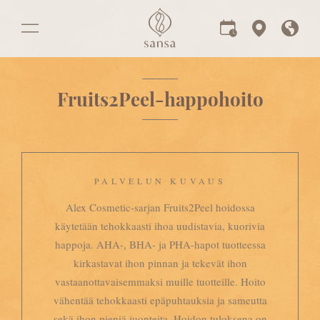
Fruits2Peel-happohoito
PALVELUN KUVAUS
Alex Cosmetic-sarjan Fruits2Peel hoidossa
käytetään tehokkaasti ihoa uudistavia, kuorivia
happoja. AHA-, BHA- ja PHA-hapot tuotteessa
kirkastavat ihon pinnan ja tekevät ihon
vastaanottavaisemmaksi muille tuotteille. Hoito
vähentää tehokkaasti epäpuhtauksia ja sameutta
sekä ihon pieniä juonteita. Hoidon tuloksena on