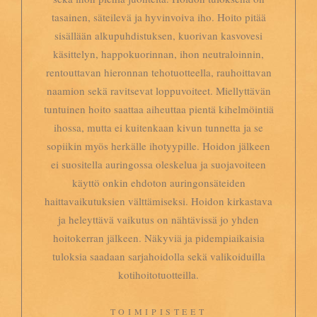
tasainen, säteilevä ja hyvinvoiva iho. Hoito pitää
sisällään alkupuhdistuksen, kuorivan kasvovesi
käsittelyn, happokuorinnan, ihon neutraloinnin,
rentouttavan hieronnan tehotuotteella, rauhoittavan
naamion sekä ravitsevat loppuvoiteet. Miellyttävän
tuntuinen hoito saattaa aiheuttaa pientä kihelmöintiä
ihossa, mutta ei kuitenkaan kivun tunnetta ja se
sopiikin myös herkälle ihotyypille. Hoidon jälkeen
ei suositella auringossa oleskelua ja suojavoiteen
käyttö onkin ehdoton auringonsäteiden
haittavaikutuksien välttämiseksi. Hoidon kirkastava
ja heleyttävä vaikutus on nähtävissä jo yhden
hoitokerran jälkeen. Näkyviä ja pidempiaikaisia
tuloksia saadaan sarjahoidolla sekä valikoiduilla
kotihoitotuotteilla.
TOIMIPISTEET