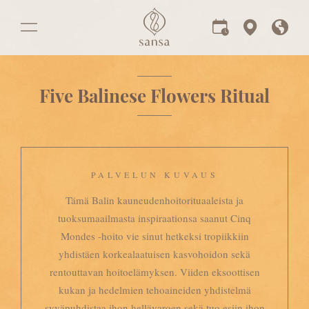
Five Balinese Flowers Ritual
PALVELUN KUVAUS
Tämä Balin kauneudenhoitorituaaleista ja
tuoksumaailmasta inspiraationsa saanut Cinq
Mondes -hoito vie sinut hetkeksi tropiikkiin
yhdistäen korkealaatuisen kasvohoidon sekä
rentouttavan hoitoelämyksen. Viiden eksoottisen
kukan ja hedelmien tehoaineiden yhdistelmä
syväpuhdistaa ihon hellävaroen sekä tuo esiin ihon