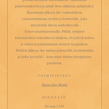
pintaverenkiertoa ja jättää ihon silkkisen pehmeäksi.
Kuorinnan jälkeen iho valmistellaan
vastaanottamaan ravitseva hoitovoide, joka
imeytetään ihoon rauhoittavalla
kokovartalohieronnalla. Pitkät, rytmiset
hierontaotteet rentouttavat lihaksia, elvyttävät kehoa
ja auttavat palauttamaan sisäisen tasapainon.
Hoidon jälkeen iho tuntuu pehmeältä, kosteutetulta
ja keho kevyeltä – kuin pieni irtiotto trooppiseen
paratiisiin.
TOIMIPISTEET
Sansa Spa Skatta
HINNASTO
90 min 115€