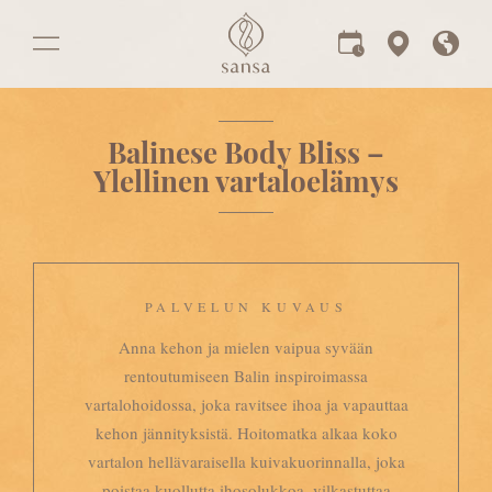
Balinese Body Bliss –
Ylellinen vartaloelämys
PALVELUN KUVAUS
Anna kehon ja mielen vaipua syvään
rentoutumiseen Balin inspiroimassa
vartalohoidossa, joka ravitsee ihoa ja vapauttaa
kehon jännityksistä. Hoitomatka alkaa koko
vartalon hellävaraisella kuivakuorinnalla, joka
poistaa kuollutta ihosolukkoa, vilkastuttaa